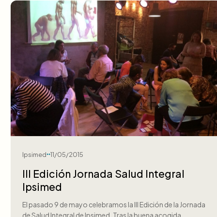
Ipsimed
11/05/2015
III Edición Jornada Salud Integral
Ipsimed
El pasado 9 de mayo celebramos la III Edición de la Jornada
de Salud Integral de Ipsimed. Tras la buena acogida…