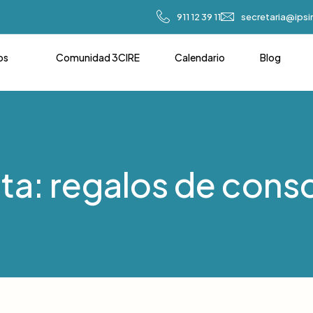
911 12 39 11
secretaria@ips
os
Comunidad 3CIRE
Calendario
Blog
ta: regalos de cons