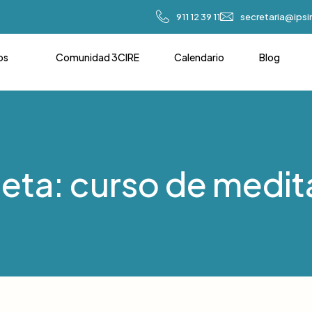
911 12 39 11
secretaria@ips
os
Comunidad 3CIRE
Calendario
Blog
ueta: curso de medit