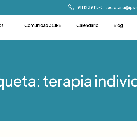
911 12 39 11
secretaria@ips
os
Comunidad 3CIRE
Calendario
Blog
queta: terapia indivi