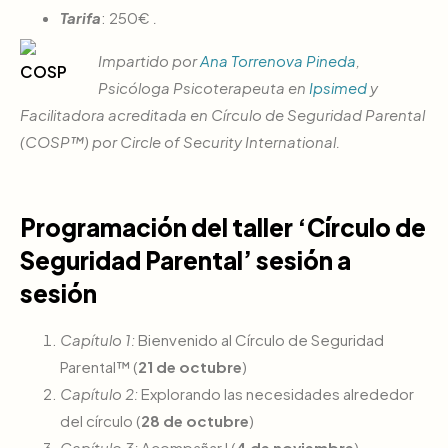
Tarifa
: 250€
.
Impartido por
Ana Torrenova Pineda
,
Psicóloga Psicoterapeuta en
Ipsimed
y
Facilitadora acreditada en Círculo de Seguridad Parental
(COSP™) por Circle of Security International.
Programación del taller
‘Círculo de
Seguridad Parental’
sesión a
sesión
Capítulo 1:
Bienvenido al Círculo de Seguridad
Parental™ (
21 de octubre
)
Capítulo 2:
Explorando las necesidades alrededor
del círculo (
28 de octubre
)
Capítulo 3:
Acompañar I (
4 de noviembre
)