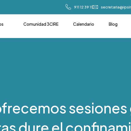
911 12 39 11
secretaria@ips
os
Comunidad 3CIRE
Calendario
Blog
ofrecemos sesiones 
ras dure el confinam