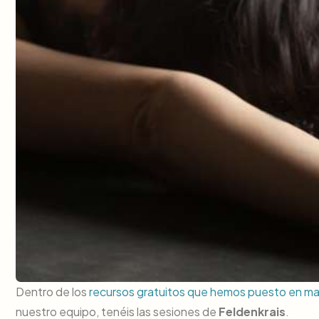
Dentro de los
recursos gratuitos que hemos puesto en ma
nuestro equipo, tenéis las sesiones de
Feldenkrais
.