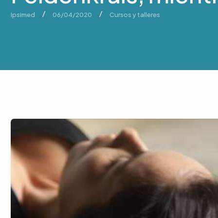
/
/
Ipsimed
06/04/2020
Cursos y talleres