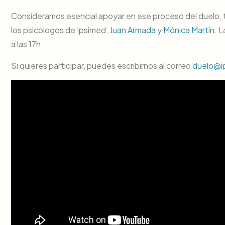
Consideramos esencial apoyar en ese proceso del duelo, ta
los psicólogos de Ipsimed,
Juan Armada
y
Mónica Martín
. 
a las 17h.
Si quieres participar, puedes escribirnos al correo
duelo@i