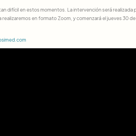
n difícil en estos momentos. La intervención será realizada 
La realizaremos en formato Zoom, y comenzará el jueves 30 de 
psimed.com