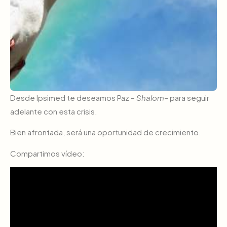
Desde Ipsimed te deseamos Paz –
Shalom
– para seguir
adelante con esta crisis.
Bien afrontada, será una oportunidad de crecimiento.
Compartimos vídeo: