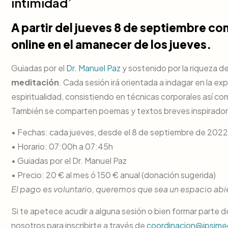
intimidad’
A partir del jueves 8 de septiembre co
online en el amanecer de los jueves.
Guiadas por el
Dr. Manuel Paz
y sostenido por la riqueza del
meditación
. Cada sesión irá orientada a indagar en la ex
espiritualidad, consistiendo en técnicas corporales así 
También se comparten poemas y textos breves inspirador
• Fechas: cada jueves, desde el 8 de septiembre de 2022 
• Horario: 07:00h a 07:45h
• Guiadas por el Dr. Manuel Paz
• Precio: 20 € al mes ó 150 € anual (donación sugerida)
El pago es voluntario, queremos que sea un espacio abie
Si te apetece acudir a alguna sesión o bien formar parte 
nosotros para inscribirte a través de
coordinacion@ipsim