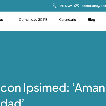
911 12 39 11
secretaria@ips
os
Comunidad 3CIRE
Calendario
Blog
 con Ipsimed: ‘Ama
idad’