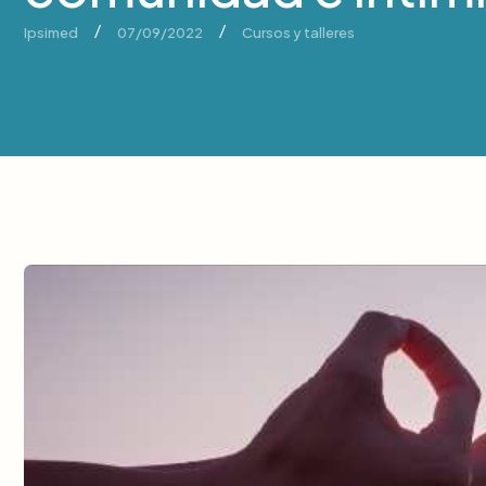
/
/
Ipsimed
07/09/2022
Cursos y talleres