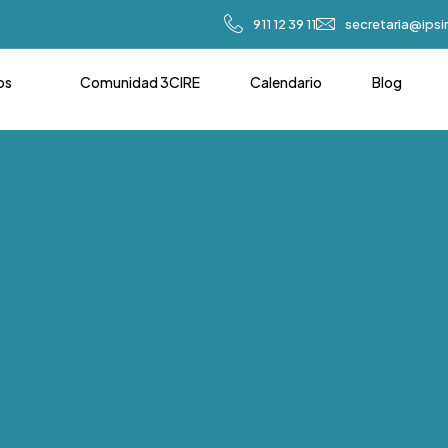
911 12 39 11
secretaria@ips
os
Comunidad 3CIRE
Calendario
Blog