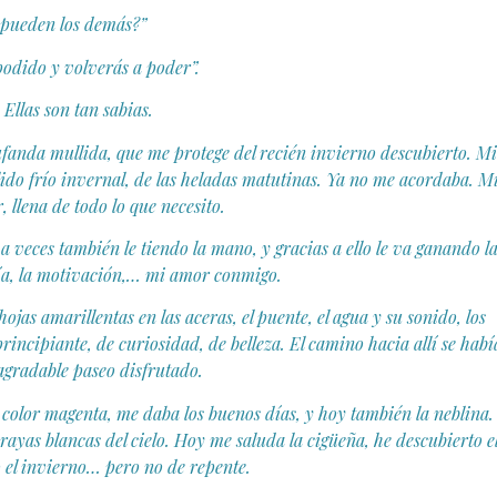
pueden los demás?”
odido y volverás a poder”.
Ellas son tan sabias.
bufanda mullida, que me protege del recién invierno descubierto. Mi
lido frío invernal, de las heladas matutinas. Ya no me acordaba. M
, llena de todo lo que necesito.
veces también le tiendo la mano, y gracias a ello le va ganando l
gría, la motivación,… mi amor conmigo.
jas amarillentas en las aceras, el puente, el agua y su sonido, los
incipiante, de curiosidad, de belleza. El camino hacia allí se habí
agradable paseo disfrutado.
 color magenta, me daba los buenos días, y hoy también la neblina.
 rayas blancas del cielo. Hoy me saluda la cigüeña, he descubierto e
o el invierno… pero no de repente.