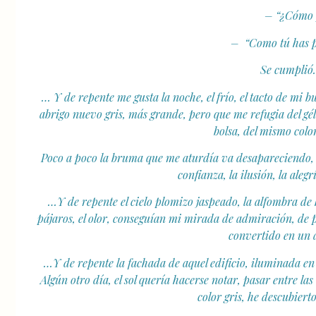
– “¿Cómo 
– “Como tú has p
Se cumplió. 
… Y de repente me gusta la noche, el frío, el tacto de mi 
abrigo nuevo gris, más grande, pero que me refugia del gé
bolsa, del mismo color
Poco a poco la bruma que me aturdía va desapareciendo, a 
confianza, la ilusión, la ale
…Y de repente el cielo plomizo jaspeado, la alfombra de ho
pájaros, el olor, conseguían mi mirada de admiración, de pr
convertido en un 
…Y de repente la fachada de aquel edificio, iluminada en
Algún otro día, el sol quería hacerse notar, pasar entre las
color gris, he descubiert