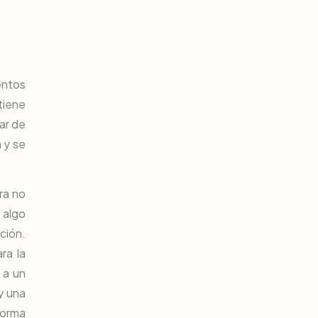
entos
tiene
ar de
 y se
ra no
 algo
ción.
ra la
 a un
y una
forma