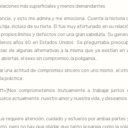
s relaciones más superficiales y menos demandantes.
ncia, y esto me admira y me emociona. Cuenta la historia 
hija, incluso de su nieta. El fue muy afortunado en su relaci
propios límites y defectos con una gran sabiduría. Su gener
 en plenos años 60 en Estados Unidos. Se preguntaba preocu
ias de algunas alternativas a la misma que ya existían en 
s abiertas, el sexo sin compromiso, la poligamia…
ar una actitud de compromiso sincero con uno mismo, el otro
la práctica:
left»]Nos comprometemos mutuamente a trabajar juntos 
quece actualmente, nuestro amor y nuestra vida, y deseamos 
que requiere atención, cuidado y esfuerzo por ambas partes 
erto, pero no hay que olvidar que tanto la pareja como la sol