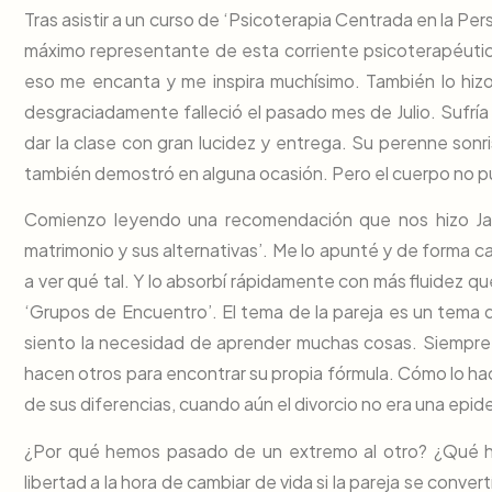
Tras asistir a un curso de ‘Psicoterapia Centrada en la Per
máximo representante de esta corriente psicoterapéuti
eso me encanta y me inspira muchísimo. También lo hiz
desgraciadamente falleció el pasado mes de Julio. Sufría 
dar la clase con gran lucidez y entrega. Su perenne sonr
también demostró en alguna ocasión. Pero el cuerpo no pud
Comienzo leyendo una recomendación que nos hizo Javi
matrimonio y sus alternativas’. Me lo apunté y de forma c
a ver qué tal. Y lo absorbí rápidamente con más fluidez qu
‘Grupos de Encuentro’. El tema de la pareja es un tema 
siento la necesidad de aprender muchas cosas. Siempre
hacen otros para encontrar su propia fórmula. Cómo lo ha
de sus diferencias, cuando aún el divorcio no era una epid
¿Por qué hemos pasado de un extremo al otro? ¿Qué h
libertad a la hora de cambiar de vida si la pareja se conve