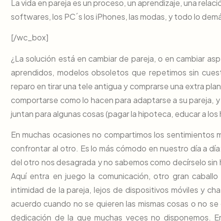
La vida en pareja es un proceso, un aprendizaje, una relac
softwares, los PC´s los iPhones, las modas, y todo lo demá
[/wc_box]
¿La solución está en cambiar de pareja, o en cambiar as
aprendidos, modelos obsoletos que repetimos sin cuest
reparo en tirar una tele antigua y comprarse una extra pla
comportarse como lo hacen para adaptarse a su pareja, y
juntan para algunas cosas (pagar la hipoteca, educar a los 
En muchas ocasiones no compartimos los sentimientos má
confrontar al otro. Es lo más cómodo en nuestro día a dí
del otro nos desagrada y no sabemos como decírselo sin h
Aquí entra en juego la comunicación, otro gran caballo
intimidad de la pareja, lejos de dispositivos móviles y ch
acuerdo cuando no se quieren las mismas cosas o no se 
dedicación de la que muchas veces no disponemos. En