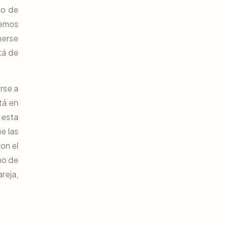
mo de
hemos
nerse
tá de
rse a
tá en
 esta
e las
on el
ho de
areja,