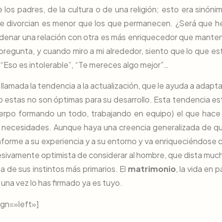
de los padres, de la cultura o de una religión; esto era sinóni
 se divorcian es menor que los que permanecen. ¿Será que 
adenar una relación con otra es más enriquecedor que mante
 pregunta, y cuando miro a mi alrededor, siento que lo que es
“Eso es intolerable”, “Te mereces algo mejor”…
llamada la tendencia a la actualización, que le ayuda a adapta
o estas no son óptimas para su desarrollo. Esta tendencia es
erpo formando un todo, trabajando en equipo) el que hace
sus necesidades. Aunque haya una creencia generalizada de qu
orme a su experiencia y a su entorno y va enriqueciéndose c
sivamente optimista de considerar al hombre, que dista muc
a de sus instintos más primarios. El
matrimonio
, la vida en p
 una vez lo has firmado ya es tuyo.
gn=»left»]