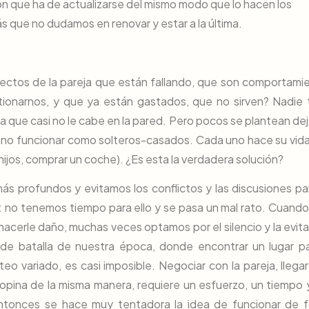
ión que ha de actualizarse del mismo modo que lo hacen los
s que no dudamos en renovar y estar a la última.
pectos de la pareja que están fallando, que son comportami
ionarnos, y que ya están gastados, que no sirven? Nadie 
na que casi no le cabe en la pared. Pero pocos se plantean dej
 no funcionar como solteros-casados. Cada uno hace su vida
hijos, comprar un coche). ¿Es esta la verdadera solución?
s profundos y evitamos los conflictos y las discusiones pa
a: no tenemos tiempo para ello y se pasa un mal rato. Cuando
acerle daño, muchas veces optamos por el silencio y la evita
 de batalla de nuestra época, donde encontrar un lugar pa
ateo variado, es casi imposible. Negociar con la pareja, llegar
opina de la misma manera, requiere un esfuerzo, un tiempo 
tonces se hace muy tentadora la idea de funcionar de 