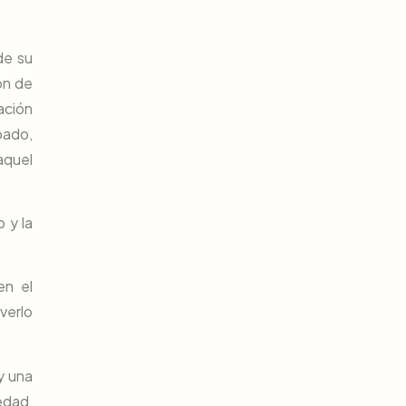
de su
ón de
ación
pado,
aquel
 y la
en el
verlo
y una
edad,