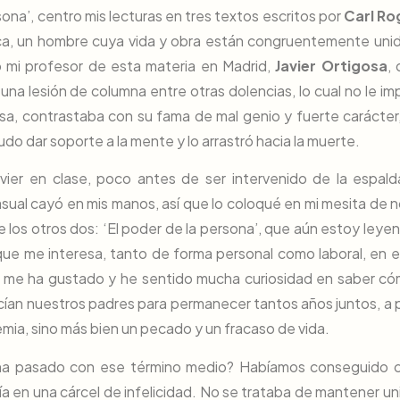
sona’, centro mis lecturas en tres textos escritos por
Carl Ro
ca, un hombre cuya vida y obra están congruentemente unid
o mi profesor de esta materia en Madrid,
Javier Ortigosa
,
una lesión de columna entre otras dolencias, lo cual no le im
isa, contrastaba con su fama de mal genio y fuerte carácter
o dar soporte a la mente y lo arrastró hacia la muerte.
er en clase, poco antes de ser intervenido de la espalda
asual cayó en mis manos, así que lo coloqué en mi mesita de 
e los otros dos: ‘El poder de la persona’, que aún estoy leyen
que me interesa, tanto de forma personal como laboral, en e
 me ha gustado y he sentido mucha curiosidad en saber có
cían nuestros padres para permanecer tantos años juntos, a 
emia, sino más bien un pecado y un fracaso de vida.
a pasado con ese término medio? Habíamos conseguido c
rtía en una cárcel de infelicidad. No se trataba de mantener un