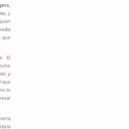
gers
,
as, y
 quien
pedía
, que
: ‘El
noche
do, y
l que
mo lo
pesar
ierta
ida la