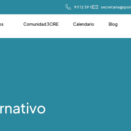
911 12 39 11
secretaria@ips
os
Comunidad 3CIRE
Calendario
Blog
rnativo