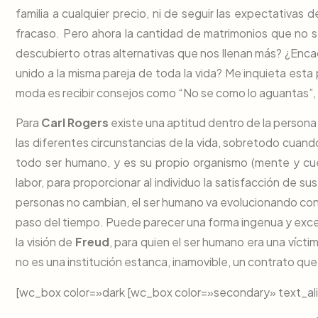
familia a cualquier precio, ni de seguir las expectativas 
fracaso. Pero ahora la cantidad de matrimonios que no
descubierto otras alternativas que nos llenan más? ¿Enc
unido a la misma pareja de toda la vida? Me inquieta esta
moda es recibir consejos como “No se como lo aguantas”, 
Para
Carl Rogers
existe una aptitud dentro de la persona 
las diferentes circunstancias de la vida, sobretodo cuand
todo ser humano, y es su propio organismo (mente y cu
labor, para proporcionar al individuo la satisfacción de 
personas no cambian, el ser humano va evolucionando conf
paso del tiempo. Puede parecer una forma ingenua y exce
la visión de
Freud
, para quien el ser humano era una víctim
no es una institución estanca, inamovible, un contrato que
[wc_box color=»dark [wc_box color=»secondary» text_ali