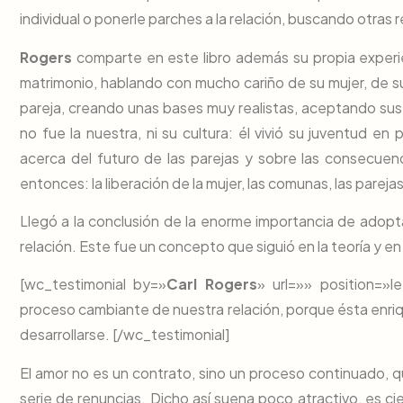
individual o ponerle parches a la relación, buscando otra
Rogers
comparte en este libro además su propia experie
matrimonio, hablando con mucho cariño de su mujer, de su 
pareja, creando unas bases muy realistas, aceptando sus 
no fue la nuestra, ni su cultura: él vivió su juventud
acerca del futuro de las parejas y sobre las consecuenc
entonces: la liberación de la mujer, las comunas, las pareja
Llegó a la conclusión de la enorme importancia de adopt
relación. Este fue un concepto que siguió en la teoría y en 
[wc_testimonial by=»
Carl Rogers
» url=»» position=»
proceso cambiante de nuestra relación, porque ésta enri
desarrollarse. [/wc_testimonial]
El amor no es un contrato, sino un proceso continuado, 
serie de renuncias. Dicho así suena poco atractivo, es ci