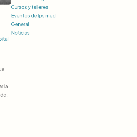
Cursos y talleres
Eventos de Ipsimed
General
Noticias
ital
que
r la
ado.