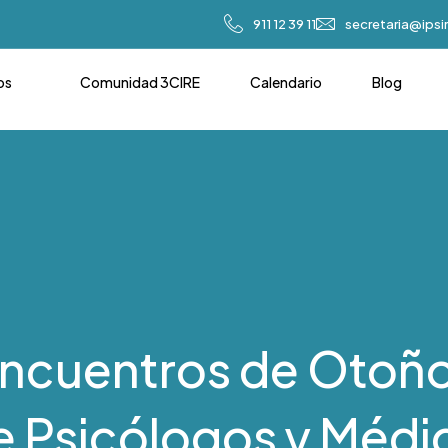
911 12 39 11
secretaria@ips
os
Comunidad 3CIRE
Calendario
Blog
 Encuentros de Otoño
e Psicólogos y Médi