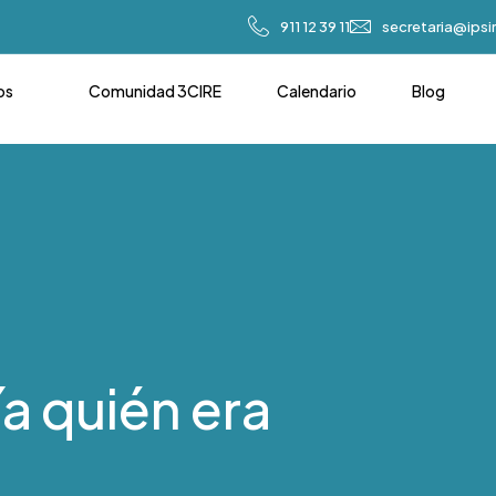
911 12 39 11
secretaria@ips
os
Comunidad 3CIRE
Calendario
Blog
ía quién era