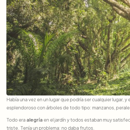
Había una vez en un lugar que podría ser cualquier lugar, y 
esplendoroso con árboles de todo tipo: manzanos, perales
Todo era
alegría
en el jardín y todos estaban muy satisfe
triste. Tenía un problema: no daba frutos.