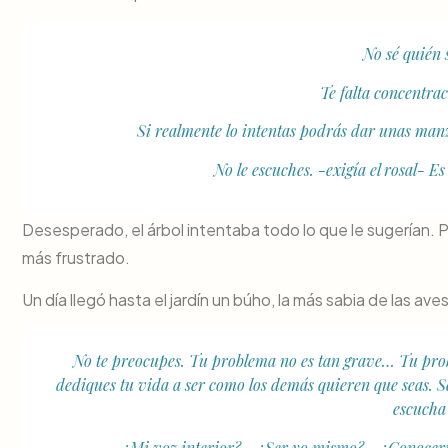
No sé quién
Te falta concentra
Si realmente lo intentas podrás dar unas ma
No le escuches. -exigía el rosal- Es
Desesperado, el árbol intentaba todo lo que le sugerían.
más frustrado.
Un día llegó hasta el jardín un búho, la más sabia de las ave
No te preocupes. Tu problema no es tan grave… Tu prob
dediques tu vida a ser como los demás quieren que seas. S
escucha
¿Mi voz interior?… ¿Ser yo mismo?… ¿Conocerm