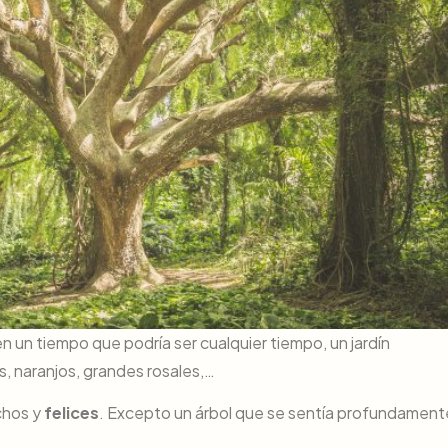
en un tiempo que podría ser cualquier tiempo, un jardín
, naranjos, grandes rosales,…
chos y
felices
. Excepto un árbol que se sentía profundament