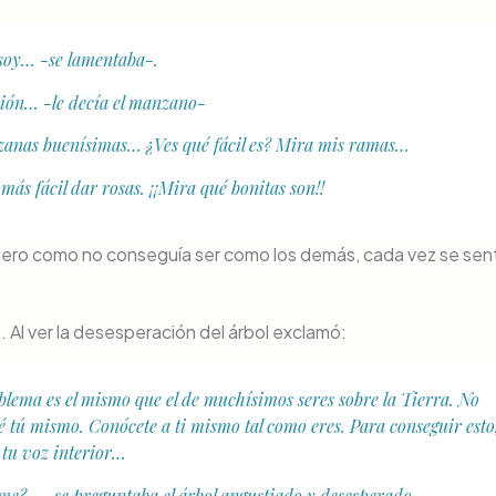
 soy… -se lamentaba-.
ción… -le decía el manzano-
nzanas buenísimas… ¿Ves qué fácil es? Mira mis ramas…
 más fácil dar rosas. ¡¡Mira qué bonitas son!!
 Pero como no conseguía ser como los demás, cada vez se sen
s. Al ver la desesperación del árbol exclamó:
lema es el mismo que el de muchísimos seres sobre la Tierra. No
é tú mismo. Conócete a ti mismo tal como eres. Para conseguir esto
 tu voz interior…
e?… -se preguntaba el árbol angustiado y desesperado-.