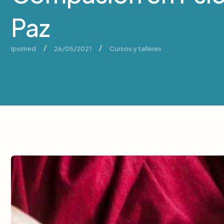
Paz
/
/
Ipsimed
26/05/2021
Cursos y talleres