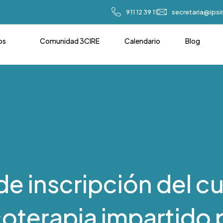
911 12 39 11
secretaria@ips
os
Comunidad 3CIRE
Calendario
Blog
de inscripción del c
terapia impartido p