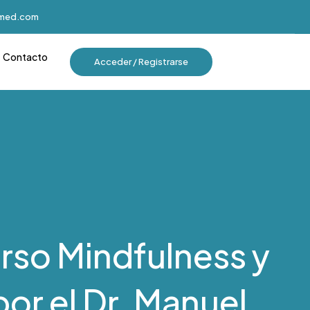
imed.com
Contacto
Acceder / Registrarse
urso Mindfulness y
or el Dr. Manuel