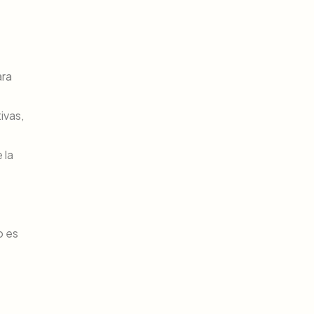
ara
ivas,
 la
o es